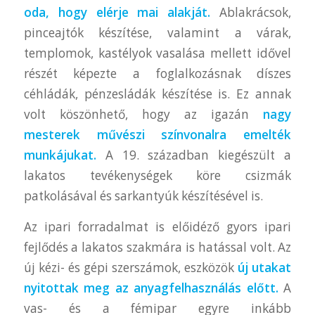
oda, hogy elérje mai alakját.
Ablakrácsok,
pinceajtók készítése, valamint a várak,
templomok, kastélyok vasalása mellett idővel
részét képezte a foglalkozásnak díszes
céhládák, pénzesládák készítése is. Ez annak
volt köszönhető, hogy az igazán
nagy
mesterek művészi színvonalra emelték
munkájukat.
A 19. században kiegészült a
lakatos tevékenységek köre csizmák
patkolásával és sarkantyúk készítésével is.
Az ipari forradalmat is előidéző gyors ipari
fejlődés a lakatos szakmára is hatással volt. Az
új kézi- és gépi szerszámok, eszközök
új utakat
nyitottak meg az anyagfelhasználás előtt.
A
vas- és a fémipar egyre inkább