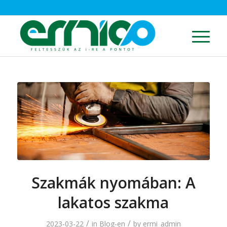
Szakmák nyomában: A
lakatos szakma
/
/
2023-03-22
in
Blog-en
by
ermi_admin