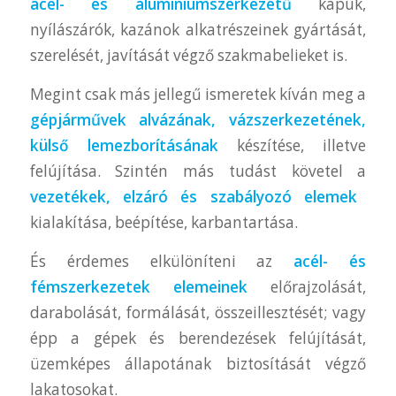
acél- és alumíniumszerkezetű
kapuk,
nyílászárók, kazánok alkatrészeinek gyártását,
szerelését, javítását végző szakmabelieket is.
Megint csak más jellegű ismeretek kíván meg a
gépjárművek alvázának, vázszerkezetének,
külső lemezborításának
készítése, illetve
felújítása. Szintén más tudást követel a
vezetékek, elzáró és szabályozó elemek
kialakítása, beépítése, karbantartása.
És érdemes elkülöníteni az
acél- és
fémszerkezetek elemeinek
előrajzolását,
darabolását, formálását, összeillesztését; vagy
épp a gépek és berendezések felújítását,
üzemképes állapotának biztosítását végző
lakatosokat.