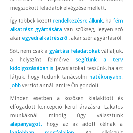
megszokott feladatok elvégzése mellett.
Így többek között
rendelkezésre állunk
, ha
fém
alkatrész gyártására
van szükség, legyen szó
akár
egyedi alkatrészről
, akár szériagyártásról.
Sőt, nem csak a
gyártási feladatokat
vállaljuk,
a helyszínt felmérve
segítünk a terv
kidolgozásában is.
Javaslatokat teszünk, ha azt
látjuk, hogy tudunk tanácsolni
hatékonyabb,
jobb
verziót annál, amire Ön gondolt.
Minden esetben a közösen kialakított és
elfogadott koncepció kerül árazásra. Lakatos
munkáknál mindig úgy választunk
alapanyagot,
hogy az az adott célnak a
legjobban megfeleljen.
Az elkészült