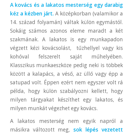
A kovács és a lakatos mesterség egy darabig
kéz a kézben járt.
A középkorban (valamikor a
14. század folyamán) váltak külön egymástól.
Sokáig számos azonos eleme maradt a két
szakmának. A lakatos is egy munkapadon
végzett kézi kovácsolást, tűzhellyel vagy kis
kohóval felszerelt saját műhelyében.
Klasszikus munkaeszköze pedig neki is többek
között a kalapács, a véső, az üllő vagy épp a
satupad volt. Éppen ezért nem egyszer volt rá
példa, hogy külön szabályozni kellett, hogy
milyen tárgyakat készíthet egy lakatos, és
milyen munkát végezhet egy kovács.
A lakatos mesterség nem egyik napról a
másikra változott meg,
sok lépés vezetett