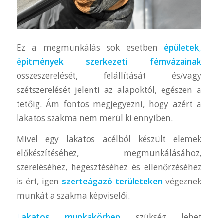
Ez a megmunkálás sok esetben
épületek,
építmények szerkezeti fémvázainak
összeszerelését, felállítását és/vagy
szétszerelését jelenti az alapoktól, egészen a
tetőig. Ám fontos megjegyezni, hogy azért a
lakatos szakma nem merül ki ennyiben.
Mivel egy lakatos acélból készült elemek
előkészítéséhez, megmunkálásához,
szereléséhez, hegesztéséhez és ellenőrzéséhez
is ért, igen
szerteágazó területeken
végeznek
munkát a szakma képviselői.
Lakatos munkakörben
szükség lehet