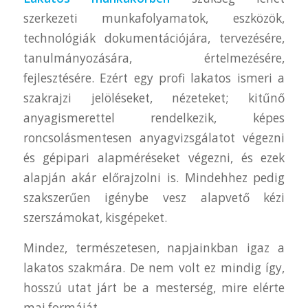
szerkezeti munkafolyamatok, eszközök,
technológiák dokumentációjára, tervezésére,
tanulmányozására, értelmezésére,
fejlesztésére. Ezért egy profi lakatos ismeri a
szakrajzi jelöléseket, nézeteket; kitűnő
anyagismerettel rendelkezik, képes
roncsolásmentesen anyagvizsgálatot végezni
és gépipari alapméréseket végezni, és ezek
alapján akár előrajzolni is. Mindehhez pedig
szakszerűen igénybe vesz alapvető kézi
szerszámokat, kisgépeket.
Mindez, természetesen, napjainkban igaz a
lakatos szakmára. De nem volt ez mindig így,
hosszú utat járt be a mesterség, mire elérte
mai formáját.