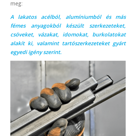
meg:
A lakatos acélból, alumíniumból és más
fémes anyagokból készült szerkezeteket,
csöveket, vázakat, idomokat, burkolatokat
alakít ki, valamint tartószerkezeteket gyárt
egyedi igény szerint.