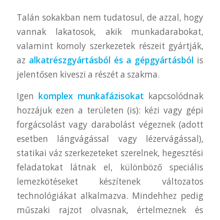
Talán sokakban nem tudatosul, de azzal, hogy
vannak lakatosok, akik munkadarabokat,
valamint komoly szerkezetek részeit gyártják,
az
alkatrészgyártásból és a gépgyártásból
is
jelentősen kiveszi a részét a szakma.
Igen
komplex munkafázisokat
kapcsolódnak
hozzájuk ezen a területen (is): kézi vagy gépi
forgácsolást vagy darabolást végeznek (adott
esetben lángvágással vagy lézervágással),
statikai váz szerkezeteket szerelnek, hegesztési
feladatokat látnak el, különböző speciális
lemezkötéseket készítenek változatos
technológiákat alkalmazva. Mindehhez pedig
műszaki rajzot olvasnak, értelmeznek és