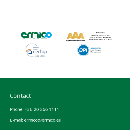
Contact
Phone: +36 20 266 1111
E-mail:
ermico@ermico.eu