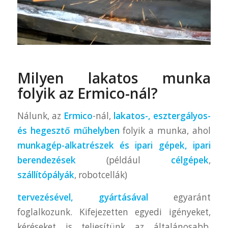
Milyen lakatos munka
folyik az Ermico-nál?
Nálunk, az
Ermico
-nál,
lakatos-, esztergályos-
és hegesztő műhelyben
folyik a munka, ahol
munkagép-alkatrészek és ipari gépek, ipari
berendezések
(például
célgépek
,
szállítópályák
, robotcellák)
tervezésével, gyártásával
egyaránt
foglalkozunk. Kifejezetten egyedi igényeket,
kéréseket is teljesítünk az általánosabb,