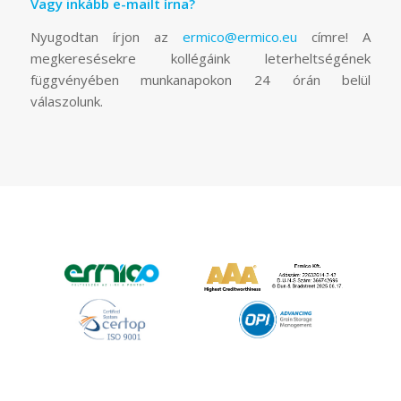
Vagy inkább e-mailt írna?
Nyugodtan írjon az
ermico@ermico.eu
címre! A
megkeresésekre kollégáink leterheltségének
függvényében munkanapokon 24 órán belül
válaszolunk.