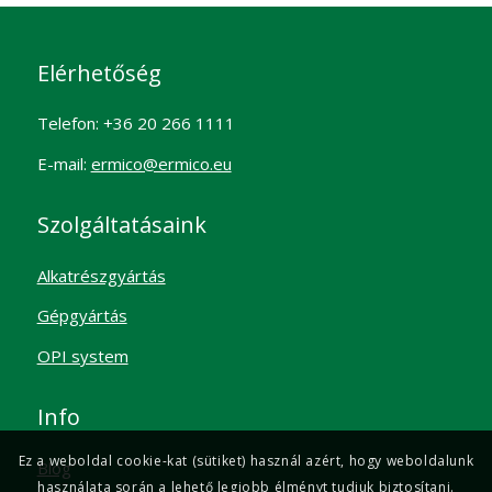
Elérhetőség
Telefon: +36 20 266 1111
E-mail:
ermico@ermico.eu
Szolgáltatásaink
Alkatrészgyártás
Gépgyártás
OPI system
Info
Ez a weboldal cookie-kat (sütiket) használ azért, hogy weboldalunk
Blog
használata során a lehető legjobb élményt tudjuk biztosítani.