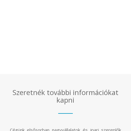
Szeretnék további információkat
kapni
Cégünk elsősorban nagyvállalatok és ipari szereplők