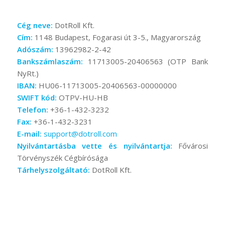
Cég neve:
DotRoll Kft.
Cím:
1148 Budapest, Fogarasi út 3-5., Magyarország
Adószám:
13962982-2-42
Bankszámlaszám:
11713005-20406563 (OTP Bank
NyRt.)
IBAN:
HU06-11713005-20406563-00000000
SWIFT kód:
OTPV-HU-HB
Telefon:
+36-1-432-3232
Fax:
+36-1-432-3231
E-mail:
support@dotroll.com
Nyilvántartásba vette és nyilvántartja:
Fővárosi
Törvényszék Cégbírósága
Tárhelyszolgáltató:
DotRoll Kft.