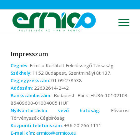
Impresszum
Cégnév
: Ermico Korlátolt Felelősségű Társaság
Székhely
: 1152 Budapest, Szentmihályi út 137.
Cégjegyzékszám
: 01 09 278538
Adószám
: 22632614-2-42
Bankszámlaszám
: Budapest Bank HU36-10102103-
85409600-01004005 HUF
Nyilvántartásba vevő hatóság
: Fővárosi
Törvényszék Cégbíróság
Központi telefonszám
: +36 20 266 1111
E-mail cím
:
ermico@ermico.eu