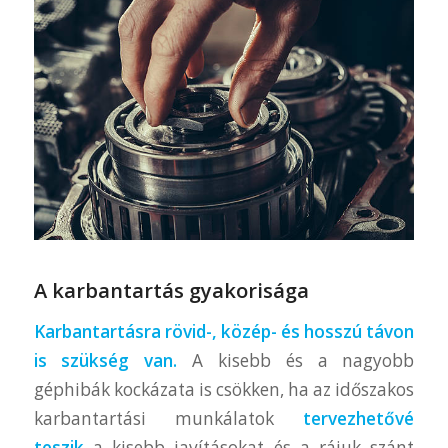
A karbantartás gyakorisága
Karbantartásra rövid-, közép- és hosszú távon
is szükség van.
A kisebb és a nagyobb
géphibák kockázata is csökken, ha az időszakos
karbantartási munkálatok
tervezhetővé
teszik
a kisebb javításokat és a rájuk szánt