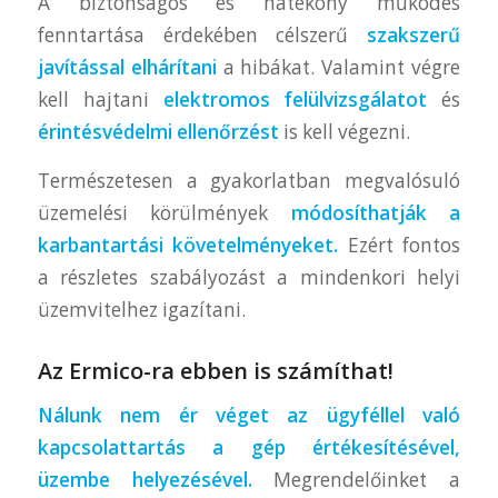
A biztonságos és hatékony működés
fenntartása érdekében célszerű
szakszerű
javítással elhárítani
a hibákat. Valamint végre
kell hajtani
elektromos felülvizsgálatot
és
érintésvédelmi ellenőrzést
is kell végezni.
Természetesen a gyakorlatban megvalósuló
üzemelési körülmények
módosíthatják a
karbantartási követelményeket.
Ezért fontos
a részletes szabályozást a mindenkori helyi
üzemvitelhez igazítani.
Az Ermico-ra ebben is számíthat!
Nálunk nem ér véget az ügyféllel való
kapcsolattartás a gép értékesítésével,
üzembe helyezésével.
Megrendelőinket a