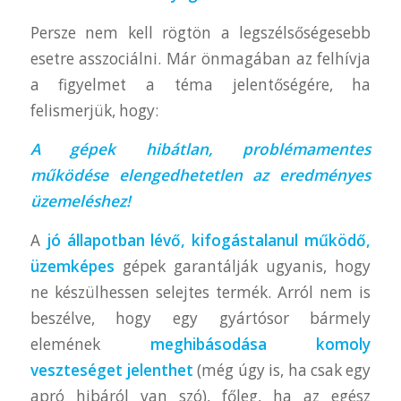
Persze nem kell rögtön a legszélsőségesebb
esetre asszociálni. Már önmagában az felhívja
a figyelmet a téma jelentőségére, ha
felismerjük, hogy:
A gépek hibátlan, problémamentes
működése elengedhetetlen az eredményes
üzemeléshez!
A
jó állapotban lévő, kifogástalanul működő,
üzemképes
gépek garantálják ugyanis, hogy
ne készülhessen selejtes termék. Arról nem is
beszélve, hogy egy gyártósor bármely
elemének
meghibásodása komoly
veszteséget jelenthet
(még úgy is, ha csak egy
apró hibáról van szó), főleg, ha az egész