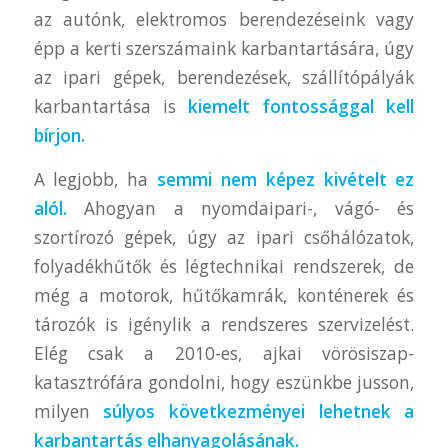
az autónk, elektromos berendezéseink vagy
épp a kerti szerszámaink karbantartására, úgy
az ipari gépek, berendezések, szállítópályák
karbantartása is
kiemelt fontossággal kell
bírjon.
A legjobb, ha
semmi nem képez kivételt ez
alól.
Ahogyan a nyomdaipari-, vágó- és
szortírozó gépek, úgy az ipari csőhálózatok,
folyadékhűtők és légtechnikai rendszerek, de
még a motorok, hűtőkamrák, konténerek és
tározók is igénylik a rendszeres szervizelést.
Elég csak a 2010-es, ajkai vörösiszap-
katasztrófára gondolni, hogy eszünkbe jusson,
milyen
súlyos következményei lehetnek a
karbantartás elhanyagolásának.