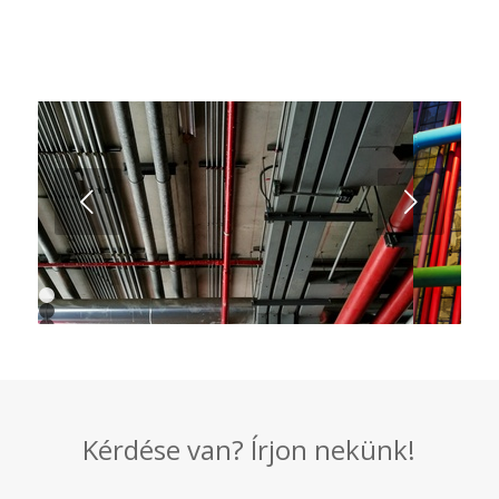
Következő
1
2
3
4
5
6
Kérdése van? Írjon nekünk!