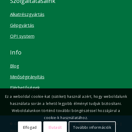
Telefon: +36 20 266 1111
E-mail:
ermico@ermico.eu
Szolgáltatásaink
Alkatrészgyártás
Gépgyártás
OPI system
Info
Ez a weboldal cookie-kat (sütiket) használ azért, hogy weboldalunk
Blog
használata során a lehető legjobb élményt tudjuk biztosítani.
Minőségirányítás
Weboldalunkon történő további böngészéssel hozzájárul a
cookie-k használatához.
Elérhetőségek
Elfogad
Elutasít
További információk