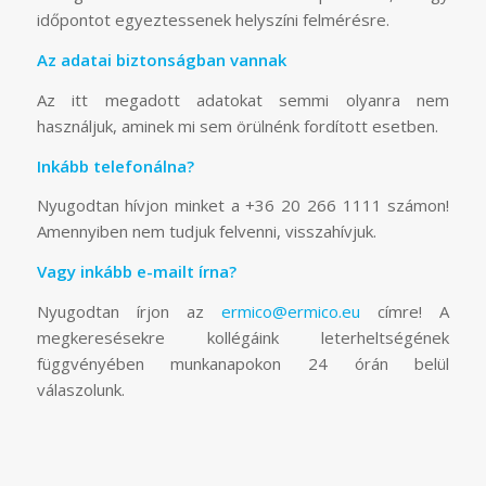
Mi fog történni?
Kollégáink felveszik Önnel a kapcsolatot, hogy
időpontot egyeztessenek helyszíni felmérésre.
Az adatai biztonságban vannak
Az itt megadott adatokat semmi olyanra nem
használjuk, aminek mi sem örülnénk fordított esetben.
Inkább telefonálna?
Nyugodtan hívjon minket a +36 20 266 1111 számon!
Amennyiben nem tudjuk felvenni, visszahívjuk.
Vagy inkább e-mailt írna?
Nyugodtan írjon az
ermico@ermico.eu
címre! A
megkeresésekre kollégáink leterheltségének
függvényében munkanapokon 24 órán belül