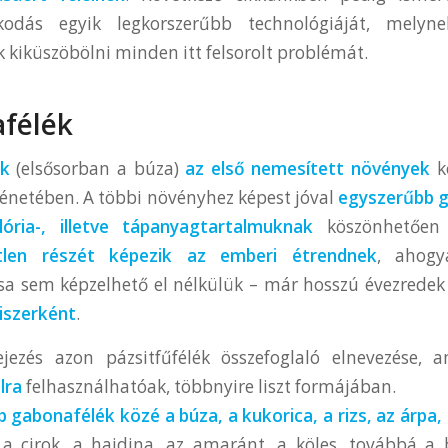
kodás egyik legkorszerűbb technológiáját, melynek
k kiküszöbölni minden itt felsorolt problémát.
félék
ák
(elsősorban a búza)
az első nemesített növények
kö
énetében. A többi növényhez képest jóval
egyszerűbb 
ória-, illetve tápanyagtartalmuknak
köszönhetően
tlen részét képezik az emberi étrendnek
, ahogy
a sem képzelhető el nélkülük – már hosszú évezredek 
iszerként
.
jezés azon pázsitfűfélék összefoglaló elnevezése,
lra
felhasználhatóak, többnyire liszt formájában.
 gabonafélék közé a búza, a kukorica, a rizs, az árpa, 
 a cirok, a hajdina, az amaránt, a köles, továbbá a 