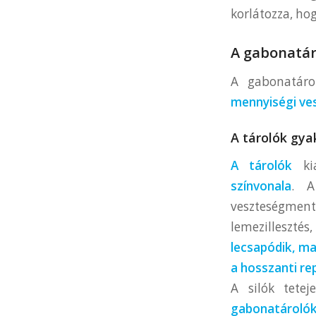
korlátozza, ho
A gabonatár
A gabonatáro
mennyiségi ve
A tárolók gya
A tárolók
kia
színvonala
. A
veszteségment
lemezilleszté
lecsapódik, ma
a hosszanti r
A silók tetej
gabonatárolók