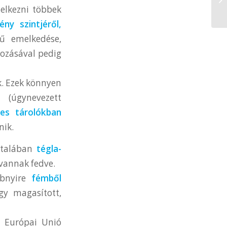
elkezni többek
ny szintjéről,
ű emelkedése,
yozásával pedig
k. Ezek könnyen
úgynevezett
es tárolókban
nik.
általában
tégla-
 vannak fedve.
bbnyire
fémből
gy magasított,
z Európai Unió