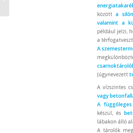
célgépgyártásról tudni
energiatakaré
akar, de sosem...
között
a silón
valamint a kü
például jelzi,
a térfogatveszt
A szemestermé
megkülönbö
csarnoktároló
(úgynevezett
t
A vízszintes 
vagy betonfall
A függőleges
készül, és
bet
lábakon álló a
A tárolók meg