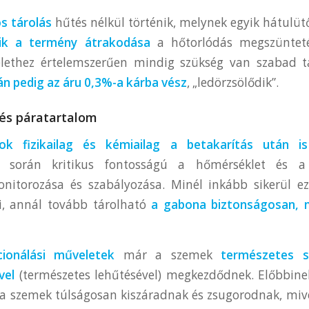
s tárolás
hűtés nélkül történik, melynek egyik hátulüt
lik a termény átrakodása
a hőtorlódás megszünteté
ethez értelemszerűen mindig szükség van szabad t
n pedig az áru 0,3%-a kárba vész
, „ledörzsölődik”.
és páratartalom
k fizikailag és kémiailag a betakarítás után is
s során kritikus fontosságú a hőmérséklet és a
nitorozása és szabályozása. Minél inkább sikerül ez
i, annál tovább tárolható
a gabona biztonságosan, 
ionálási műveletek
már a szemek
természetes sz
vel
(természetes lehűtésével) megkezdődnek. Előbbin
 a szemek túlságosan kiszáradnak és zsugorodnak, mive