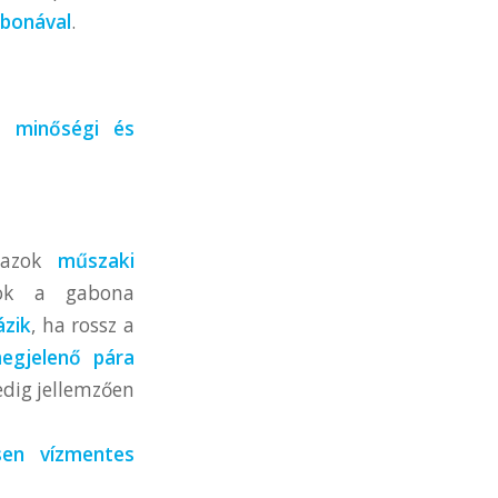
abonával
.
b minőségi és
b azok
műszaki
nok a gabona
ázik
, ha rossz a
egjelenő pára
edig jellemzően
sen vízmentes