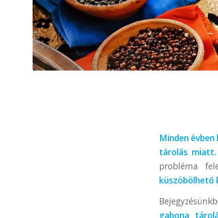
Minden évben k
tárolás miatt.
probléma fel
küszöbölhető k
Bejegyzésünk
gabona tárolá