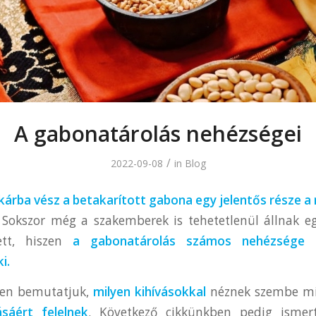
A gabonatárolás nehézségei
/
2022-09-08
in
Blog
árba vész a betakarított gabona egy jelentős része 
Sokszor még a szakemberek is tehetetlenül állnak eg
ett, hiszen
a gabonatárolás számos nehézsége 
i.
ben bemutatjuk,
milyen kihívásokkal
néznek szembe mi
sáért felelnek
. Következő cikkünkben pedig ismer