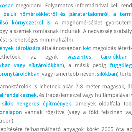
kosan
megoldani. Folyamatos információval kell rend
 belüli hőmérsékletről és páratartalomról, a termé
lső környezetről is
. A maghőmérséklet gyorsütem
 hogy a szemek romlásnak indultak. A nedvesség szabál
ést is lehetséges minimalizálni.
nyek tárolására
általánosságban
két
megoldás létezi
ztethetőek: az egyik
vízszintes tárolókban
(
kban vagy síktárolókban
), a másik pedig
függőleg
oronytárolókban
, vagy ismertebb néven:
silókban
) törté
csarnoktárolók is lehetnek akár 7-8 méter magasak, 
al rendelkeznek
, és trapézlemezzel vagy hullámpalával
 silók hengeres építmények
, amelyek oldalfala tö
onalapon
vannak rögzítve (vagy a föld felszínén va
lapon).
építésére felhasználható anyagok körét 2005 óta a