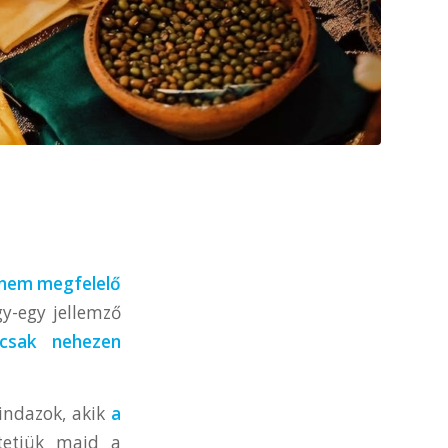
a nem megfelelő
y-egy jellemző
csak nehezen
ndazok, akik
a
tetjük majd a