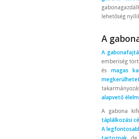
gabonagazdál
lehetőség nyíli
A gabona
A gabonafajt
emberiség tört
és
magas kal
megkerülhete
takarmányozás
alapvető élelm
A gabona kife
táplálkozási cé
A legfontosabb
tartoznak
, de