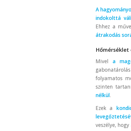
A hagyományo
indokolttá vá
Ehhez a művel
átrakodás sorá
Hőmérséklet 
Mivel
a mago
gabonatárolá
folyamatos mo
szinten tartan
nélkül
.
Ezek a
kondic
levegőztetésé
veszélye, hogy