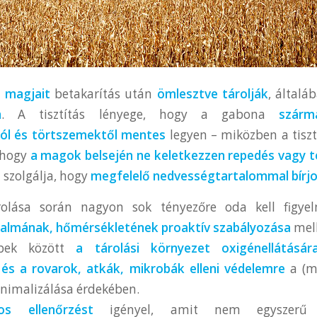
 magjait
betakarítás után
ömlesztve tárolják
, által
n
. A tisztítás lényege, hogy a gabona
szárm
l és törtszemektől mentes
legyen – miközben a tiszt
, hogy
a magok belsején ne keletkezzen repedés vagy t
t szolgálja, hogy
megfelelő nedvességtartalommal bírj
olása során nagyon sok tényezőre oda kell figye
almának, hőmérsékletének proaktív szabályozása
mell
bbek között
a tárolási környezet oxigénellátásár
és a rovarok, atkák, mikrobák elleni védelemre
a (m
nimalizálása érdekében.
os ellenőrzést
igényel, amit nem egyszer