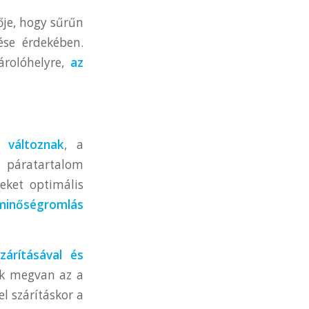
ője, hogy sűrűn
se érdekében.
árolóhelyre,
az
 változnak
, a
 páratartalom
eket optimális
minőségromlás
árításával és
ek megvan az a
l szárításkor a