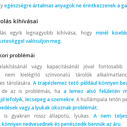
gy
egészségre ártalmas anyagok ne érintkezzenek a g
olás kihívásai
lás egyik legnagyobb kihívása, hogy
minél kiseb
szteséggel valósuljon meg
.
kori problémái
lakításánál vagy kapacitásánál jóval fontosab
 nem kielégítő színvonalú tárolók alkalmatla
es tárolására.
A trapézlemez tető például könnyen be
s, de az is problémás, ha
a lemez alsó felületén m
jd lefolyik, lecsepeg a szemekre
. A hullámpala tetőn p
epedések vagy a lyukak okoznak problémát.
e is gyakran rossz állapotú, lyukas.
A nem telje
 könnyen nedvesednek és penészedik bennük az áru.