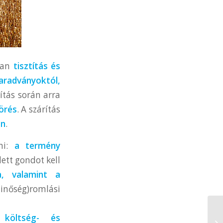
ában
tisztítás és
aradványoktól,
ítás során arra
örés
. A szárítás
on
.
lni:
a termény
ett gondot kell
a, valamint a
inőség)romlási
ű
költség- és