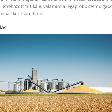
 létrehozott tritikálé, valamint a legapróbb szemű gabon
bonák közé sorolható.
lás