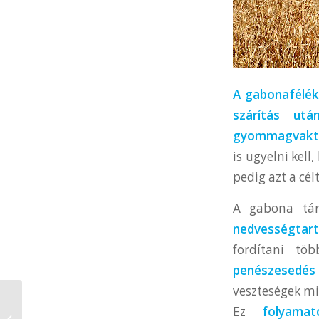
A gabonafélék
szárítás utá
gyommagvaktó
is ügyelni kell
pedig azt a cél
A gabona tár
nedvességtart
fordítani tö
penészesedés 
veszteségek mi
Minden, amit a
Ez
folyamat
célgépekről és a