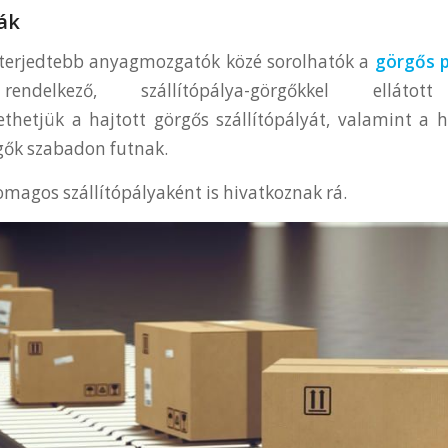
ák
elterjedtebb anyagmozgatók közé sorolhatók a
görgős p
 rendelkező, szállítópálya-görgőkkel ellátott
hetjük a hajtott görgős szállítópályát, valamint a 
gők szabadon futnak.
omagos szállítópályaként is hivatkoznak rá.