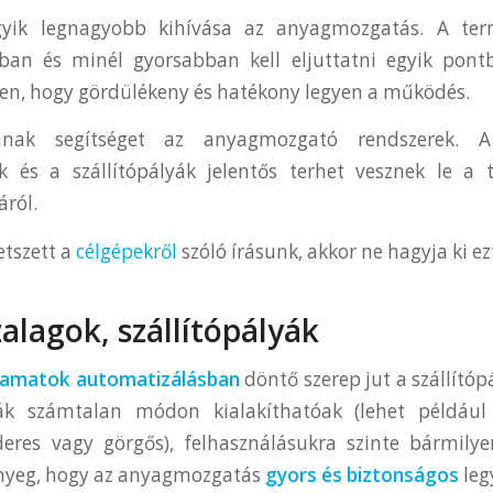
gyik legnagyobb kihívása az anyagmozgatás. A ter
ban és minél gyorsabban kell eljuttatni egyik pont
en, hogy gördülékeny és hatékony legyen a működés.
anak segítséget az anyagmozgató rendszerek. 
gok és a szállítópályák jelentős terhet vesznek le a
áról.
tszett a
célgépekről
szóló írásunk, akkor ne hagyja ki ez
zalagok, szállítópályák
lyamatok automatizálásban
döntő szerep jut a szállítóp
yák számtalan módon kialakíthatóak (lehet példáu
deres vagy görgős), felhasználásukra szinte bármily
ényeg, hogy az anyagmozgatás
gyors és biztonságos
leg