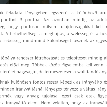
yák feladata lényegében egyszerű: a különböző áru
A pontból B pontba. Azt azonban mindig az adot
eg, hogy pontosan milyen tulajdonságokkal kell r
ak. A terhelhetőség, a meghajtás, a szélesség és a ho
 sebesség mind-mind különbséget tesznek az egyes 
lítópálya-rendszer létrehozását és telepítését mindig a
rvezés előzi meg. Többek között figyelembe kell venni 
a terület nagyságát, de természetesen a szállítandó anya
áknak különösen fontos részét képezik az irányváltó 
minden irányváltásnál lényeges tényező a váltás irány
ermék vagy anyag tájolása, ezért csak ezek figyel
 az irányváltó elem. Nem véletlen, hogy az irányvál