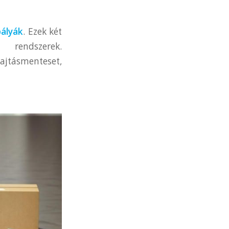
ályák
. Ezek két
 rendszerek.
hajtásmenteset,