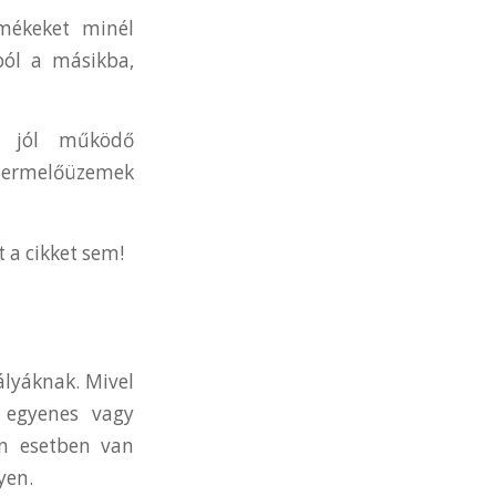
mékeket minél
ból a másikba,
A jól működő
 termelőüzemek
t a cikket sem!
ályáknak. Mivel
l egyenes vagy
en esetben van
yen.