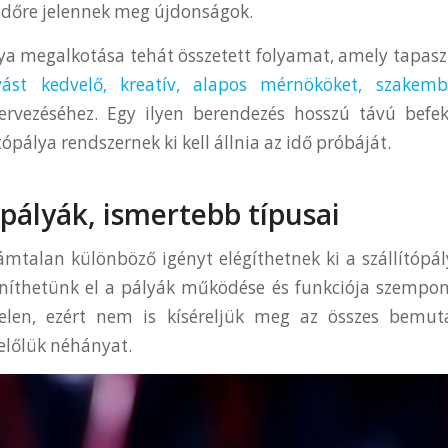
l időre jelennek meg újdonságok.
lya megalkotása tehát összetett folyamat, amely tapaszt
vást kedvelő, kreatív, alapos mérnököket, szakemb
tervezéséhez. Egy ilyen berendezés hosszú távú befek
ítópálya rendszernek ki kell állnia az idő próbáját.
ópályák, ismertebb típusai
ámtalan különböző igényt elégíthetnek ki a szállítópá
níthetünk el a pályák működése és funkciója szempont
len, ezért nem is kíséreljük meg az összes bemut
belőlük néhányat.