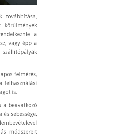
k továbbítása,
t körülmények
endelkeznie a
ssz, vagy épp a
szállítópályák
lapos felmérés,
a felhasználási
got is.
és a beavatkozó
a és sebessége,
embevételével
tás módszereit