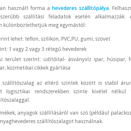
ran használt forma a
hevederes szállítópálya
. Felhasz
szerűbb szállítási feladatok esetén alkalmazzák.
n különböztethetjük meg egymástól:
int lehet: teflon, szilikon, PVC,PU, gumi, szövet
int: 1 vagy 2 vagy 3 rétegű hevederek
i terület szerint: üdítőital- ásványvíz ipar, húsipar, 
ar, kozmetikai cikkek gyártása
szállítószalag az eltérő szintek között is stabil ár
rt logisztikai rendszerekben szinte kivétel nélkül 
ítószalaggal.
ékek, anyagok szállításáról van szó (például palack
yaghevederes szállítószalagot használnak.