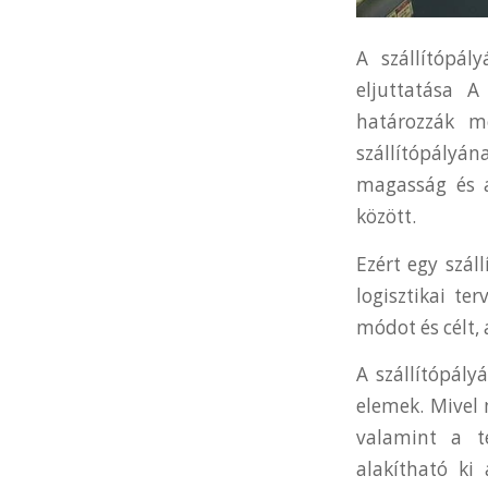
A szállítópál
eljuttatása 
határozzák m
szállítópályán
magasság és a
között.
Ezért egy szál
logisztikai te
módot és célt, 
A szállítópály
elemek. Mivel 
valamint a t
alakítható ki