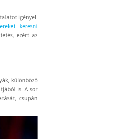
alatot igényel.
ereket keresni
tetés, ezért az
lyák, különböző
jából is. A sor
atását, csupán