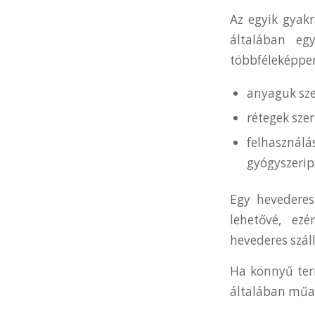
Az egyik gyak
általában egy
többféleképpe
anyaguk szer
rétegek szer
felhasználás
gyógyszerip
Egy hevederes 
lehetővé, ezé
hevederes száll
Ha könnyű term
általában műan