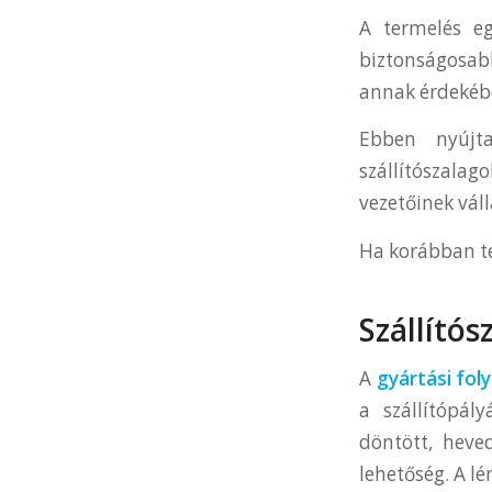
A termelés e
biztonságosab
annak érdekéb
Ebben nyújt
szállítószala
vezetőinek váll
Ha korábban te
Szállítós
A
gyártási fo
a szállítópál
döntött, heve
lehetőség. A l