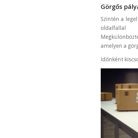
Görgős pály
Szintén a leg
oldalfallal
Megkülönböztet
amelyen a gör
Időnként kiscs