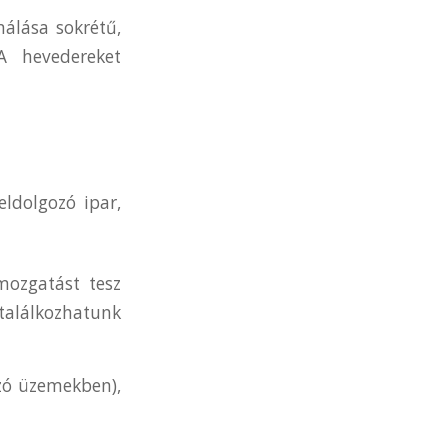
nálása sokrétű,
 A hevedereket
feldolgozó ipar,
umozgatást tesz
találkozhatunk
ozó üzemekben),