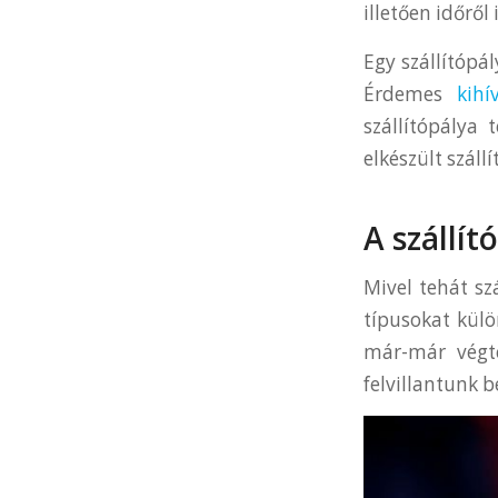
illetően időrő
Egy szállítópá
Érdemes
kihí
szállítópálya 
elkészült száll
A szállít
Mivel tehát sz
típusokat külö
már-már végte
felvillantunk 